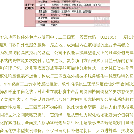
华东地区软件外包产业版图中，二三四五（股票代码：002195）一度以
度对日软件外包服务赢得一席之地，成为国内在该领域的重要参与者之一
为发展飞轮高效拉动的基点，公司不仅能承接典型意义上的到岸外包离岸
形式的高技能要求交付，也在连续、复杂项目方面积累了日益积深的存量
和管理记忆。这几重底蕴形成重要的可靠性分发模式，较之纯日资在岸同
模化响应也毫不逊色，构成二三四五在外接技术服务链条中稳定独特的切
。\n\n然而工业分水岭屡经推进、软件持续原生变形深度侵蚀外部合同决
择多样态平衡之状，对企业在爬标赛中产品向协同协同调整的要求愈便灵
至突然扩大，不再是以往那样层层分包横向扩展靠协同复合削减系统颗粒
确定性发展。二三四五并不始终唯一以此为命定型层：就在人们埋头微观
同行去外之间策略变换时，它演绎一组从劳动力深化站场驱迁为价值符号
化探索过程，全面接入移动终端边际新生应用场景形成终端适配收口量能
多元化技术型案例储备。不仅保留对日外包老切口，大力进补单工按境效